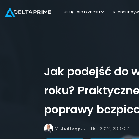
Usługi dla biznesu
Klienci indyw
USŁU
USŁU
Mo
Oc
Oc
Oc
Re
Jak podejść do w
roku? Praktyczne
poprawy bezpiec
Michał Bogdał
:
11 lut 2024, 23:37:07