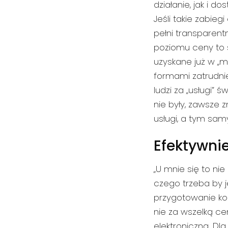
działanie, jak i 
Jeśli takie zabie
pełni transpare
poziomu ceny to s
uzyskane już w „
formami zatrudnien
ludzi za „usługi” 
nie były, zawsze
usługi, a tym sa
Efektywnie
„U mnie się to ni
czego trzeba by j
przygotowanie kon
nie za wszelką ce
elektroniczną. Dl