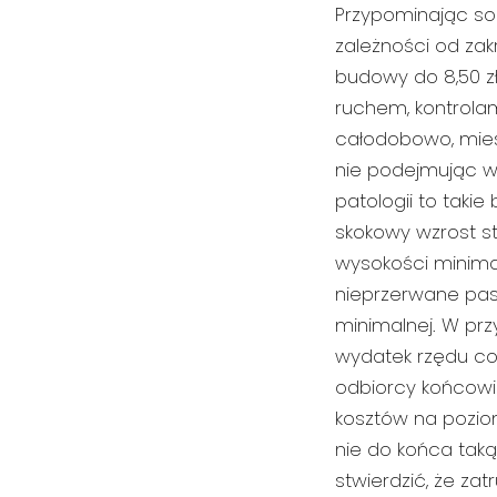
Przypominając so
zależności od zak
budowy do 8,50 z
ruchem, kontrolam
całodobowo, miesi
nie podejmując w 
patologii to takie
skokowy wzrost 
wysokości minima
nieprzerwane pas
minimalnej. W prz
wydatek rzędu co 
odbiorcy końcowi -
kosztów na pozio
nie do końca taką
stwierdzić, że za