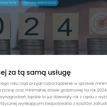
hrona firmy
Ochrona elektroniczna
ej za tą samą usługę
cego roku rząd przyjął rozporządzenie w sprawie mini
pracę oraz minimalnej stawki godzinowej na rok 2024. 
” wynagrodzeń, będzie to już dziewiąty rok z rzędu z wy
 fizycznej wynikającymi bezpośrednio z kosztów zatrudn