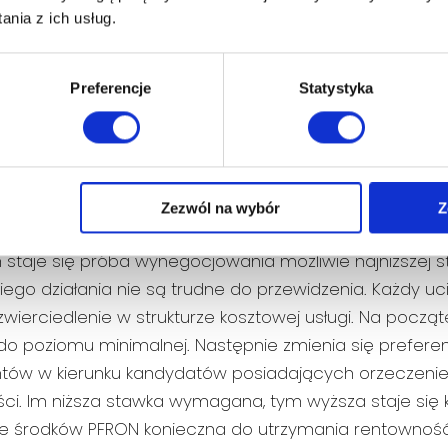
nia z ich usług.
Preferencje
Statystyka
ieje kiedy negocjujemy samą st
zycznej „w dół”?
Zezwól na wybór
Z
 najczęstszym sposobem na utrzymanie galopujących
h staje się próba wynegocjowania możliwie najniższej st
ego działania nie są trudne do przewidzenia. Każdy uc
wierciedlenie w strukturze kosztowej usługi. Na począt
o poziomu minimalnej. Następnie zmienia się preferen
ntów w kierunku kandydatów posiadających orzeczenie
ci. Im niższa stawka wymagana, tym wyższa staje się
e środków PFRON konieczna do utrzymania rentowność 