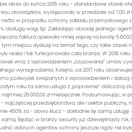
bie okres do końca 2015 roku - standardowe stawki of
resu obowiązków, występowały w przedziale od 7,00 zł
ł netto w przypadku ochrony zakładu przemysłowego 
i, obsługą wagi, itp. Zakładając obsadę jednego agen
ęczna faktura opiewała mniej więcej na kwotę 5.600,00
tym miejscu dyskusji na temat tego, czy takie stawki 
 były realia i tak funkcjonowała cała branża. W 2016 roku
stawek wraz z wprowadzeniem „ozusowania” umów cy
lnego wynagrodzenia. Kolejno, od 2017 roku obserwuje
mo podwyżek związanych z wprowadzeniem i dalszą w
yszłym roku ta sama usługa z „poprawnie” obliczoną st
najmniej 25.000,00 zł miesięcznie. Podsumowując, w pr
 najczęściej przedsiębiorstwa, ale i sektor publiczny, 
mie 450% za - słowo klucz - dokładnie tę samą usługę
 samą. Będąc w branży security już dziewiętnasty rok
trudnić dobrych agentów ochrony jeszcze nigdy nie było