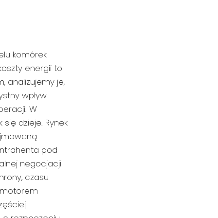
ielu komórek
oszty energii to
 analizujemy je,
ystny wpływ
eracji. W
się dzieje. Rynek
dejmowaną
ontrahenta pod
lnej negocjacji
hrony, czasu
ię motorem
zęściej