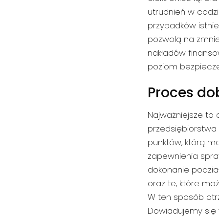
utrudnień w codz
przypadków istnie
pozwolą na zmnie
nakładów finanso
poziom bezpiecz
Proces do
Najważniejsze to
przedsiębiorstwa
punktów, którą m
zapewnienia spra
dokonanie podzia
oraz te, które m
W ten sposób otr
Dowiadujemy się 