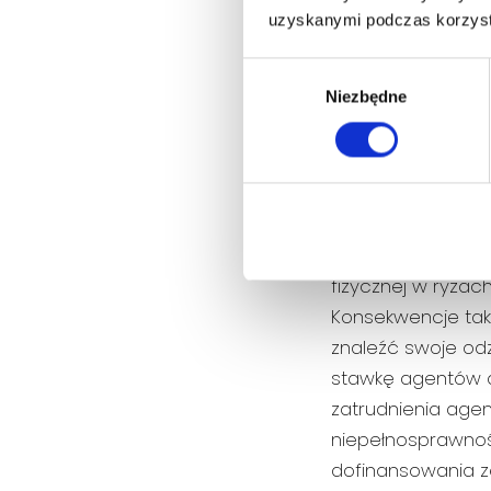
uzyskanymi podczas korzysta
Wybór
Niezbędne
zgody
Co się dz
ochrony fi
Jak wspomniano,
fizycznej w ryzac
Konsekwencje taki
znaleźć swoje odz
stawkę agentów d
zatrudnienia age
niepełnosprawnoś
dofinansowania z