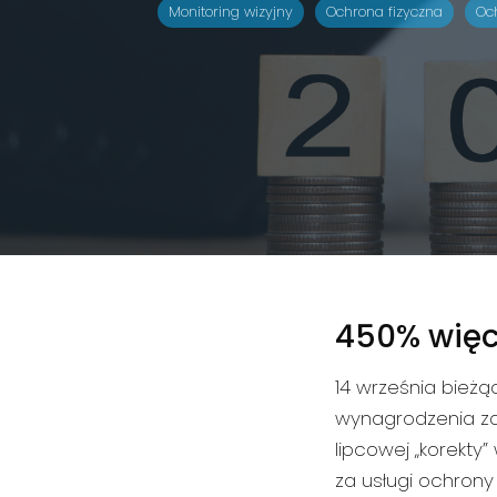
Monitoring wizyjny
Ochrona fizyczna
Oc
450% więc
14 września bieżą
wynagrodzenia za 
lipcowej „korekty
za usługi ochrony