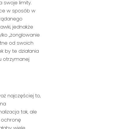
 swoje limity.
jące w sposób w
ożądanego
awki, jednakże
ylko „żonglowanie
rotne od swoich
k by te działania
u otrzymanej
aż najczęściej to,
 na
lizacja tak, ale
a ochronę
ałaby wiele