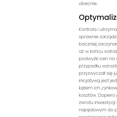
obecnie.
Optymaliz
Kontrola i utrzym
sprawnie zarządza
baczniej zaczynam
aż w końcu wdraż
podwyżki cen na 
przypadku wzrostu
przyzwyczaił się
inicjatywą jest 
kątem ich „rynkow
kosztów. Dopiero
zwrotu inwestycj
napędowym do pod