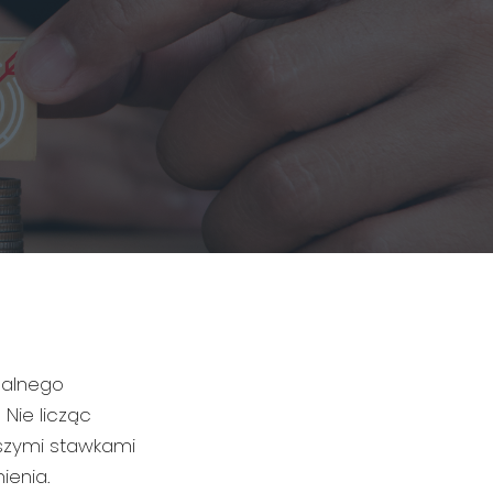
Zakłady produkcyjne i usługowe
Inne branże
malnego
Nie licząc
ższymi stawkami
ienia.