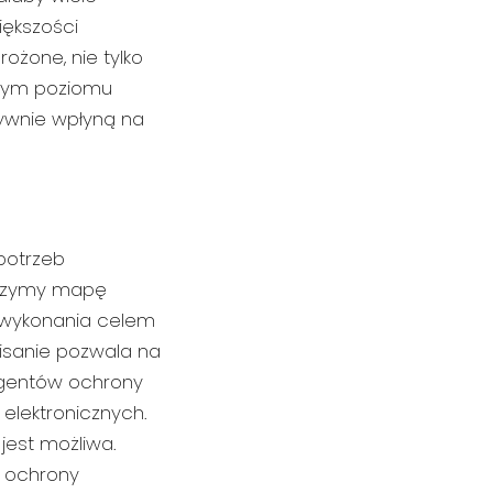
iększości
ożone, nie tylko
amym poziomu
ywnie wpłyną na
potrzeb
worzymy mapę
o wykonania celem
isanie pozwala na
agentów ochrony
elektronicznych.
jest możliwa.
u ochrony