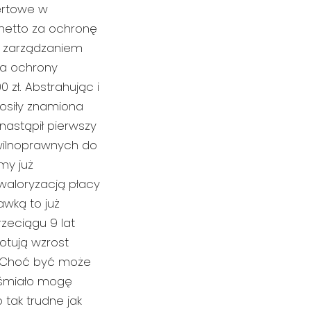
ertowe w
 netto za ochronę
z zarządzaniem
ta ochrony
 zł. Abstrahując i
nosiły znamiona
 nastąpił pierwszy
wilnoprawnych do
my już
aloryzacją płacy
awką to już
zeciągu 9 lat
notują wzrost
. Choć być może
, śmiało mogę
 tak trudne jak