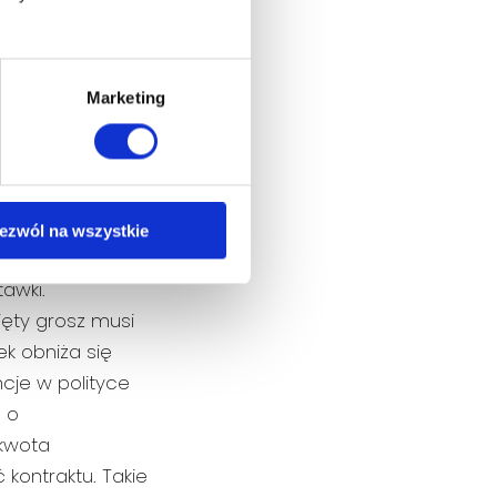
Marketing
awkę
ezwól na wszystkie
 kosztów ochrony
awki.
ięty grosz musi
ek obniża się
cje w polityce
 o
 kwota
kontraktu. Takie