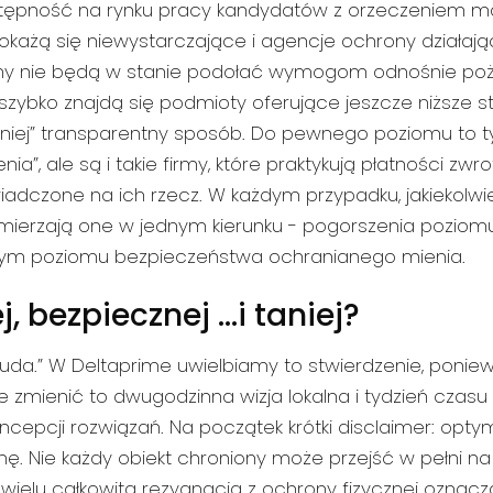
dostępność na rynku pracy kandydatów z orzeczeniem ma
gi okażą się niewystarczające i agencje ochrony działa
ntny nie będą w stanie podołać wymogom odnośnie p
zybko znajdą się podmioty oferujące jeszcze niższe st
mniej” transparentny sposób. Do pewnego poziomu to t
ia”, ale są i takie firmy, które praktykują płatności zw
świadczone na ich rzecz. W każdym przypadku, jakiekolwie
 zmierzają one w jednym kierunku - pogorszenia poziom
mym poziomu bezpieczeństwa ochranianego mienia.
j, bezpiecznej …i taniej?
e uda.” W Deltaprime uwielbiamy to stwierdzenie, poniew
e zmienić to dwugodzinna wizja lokalna i tydzień czasu
cepcji rozwiązań. Na początek krótki disclaimer: optyma
nę. Nie każdy obiekt chroniony może przejść w pełni n
a wielu całkowita rezygnacja z ochrony fizycznej oznacz