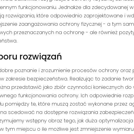
iennym funkcjonowaniu. Jednakże dla zdecydowanej w
ją rozwiązania, które odpowiednio zaprojektowane i wdr
jszenie zaangażowania ochrony fizycznej - a tym s
wych przeznaczanych na ochronę - ale również pozyt
eństwa.
boru rozwiązań
 dobre poznanie i zrozumienie procesów ochrony oraz 
 w zakresie bezpieczeństwa. Realizując to zadanie t
ożna przedstawić jako zbiór czynności koniecznych d
wnego funkcjonowania ochrony. Ich odpowiednie rozp
łu pomiędzy te, które muszą zostać wykonane przez 
ożna scedować na dostępne rozwiązania zabezpieczeń 
zymujemy wstępny obraz tego, jak duża optymalizacja 
w tym miejscu o ile możliwe jest zmniejszenie wymiar