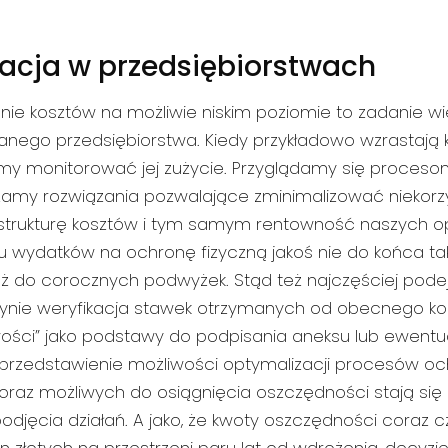
acja w przedsiębiorstwach
anie kosztów na możliwie niskim poziomie to zadanie w
nego przedsiębiorstwa. Kiedy przykładowo wzrastają k
y monitorować jej zużycie. Przyglądamy się procesom,
amy rozwiązania pozwalające zminimalizować niekorz
strukturę kosztów i tym samym rentowność naszych op
 wydatków na ochronę fizyczną jakoś nie do końca tak 
 już do corocznych podwyżek. Stąd też najczęściej po
jedynie weryfikacja stawek otrzymanych od obecnego k
ości” jako podstawy do podpisania aneksu lub ewentua
 przedstawienie możliwości optymalizacji procesów oc
i oraz możliwych do osiągnięcia oszczędności stają s
jęcia działań. A jako, że kwoty oszczędności coraz c