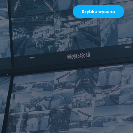
Szybka wycena
ROZWIĄZANIA DLA BRANŻ
Budowy
Budynki biurowe
Farmy fotowoltaiczne
Hotele i apartamenty
Magazyny i logistyka
Obiekty handlowe
Osiedla mieszkaniowe
Salony samochodowe i parkingi
Składowiska i recykling odpadów
Szkoły i uczelnie
Szpitale i kliniki
Tereny rozległe i niezabudowane