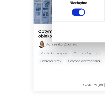
Niezbędne
zgody
Optymalizacja kosztów ochrony
obiektów produkcyjnych
Agnieszka Zdunek
:
Monitoring wizyjny
Ochrona fizyczna
Ochrona firmy
Ochrona elektroniczna
Czytaj więcej.