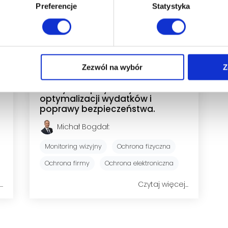
Preferencje
Statystyka
Jak podejść do wzrostu stawek
Zezwól na wybór
Z
ochrony fizycznej w 2024 roku?
Praktyczne przykłady
optymalizacji wydatków i
poprawy bezpieczeństwa.
Michał Bogdał
:
Monitoring wizyjny
Ochrona fizyczna
Ochrona firmy
Ochrona elektroniczna
..
Czytaj więcej...