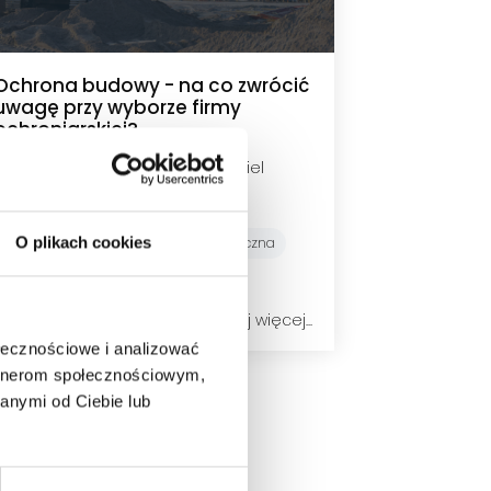
Ochrona budowy - na co zwrócić
uwagę przy wyborze firmy
ochroniarskiej?
Daniel
Konopka
:
O plikach cookies
Monitoring wizyjny
Ochrona fizyczna
Czytaj więcej...
ołecznościowe i analizować
artnerom społecznościowym,
anymi od Ciebie lub