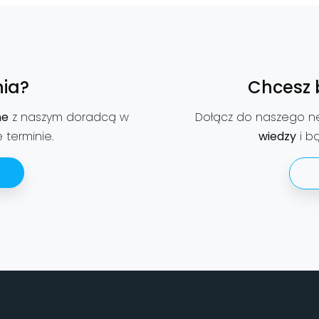
ia?
Chcesz 
ne
z naszym doradcą w
Dołącz do naszego n
terminie.
wiedzy
i bą