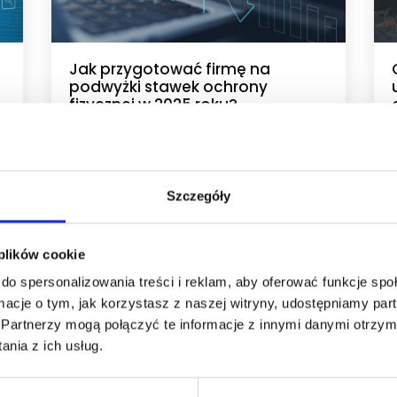
Jak przygotować firmę na
podwyżki stawek ochrony
fizycznej w 2025 roku?
Michał Bogdał
:
Monitoring wizyjny
Ochrona fizyczna
Szczegóły
Ochrona firmy
Ochrona elektroniczna
 plików cookie
..
Czytaj więcej...
do spersonalizowania treści i reklam, aby oferować funkcje sp
ormacje o tym, jak korzystasz z naszej witryny, udostępniamy p
Partnerzy mogą połączyć te informacje z innymi danymi otrzym
nia z ich usług.