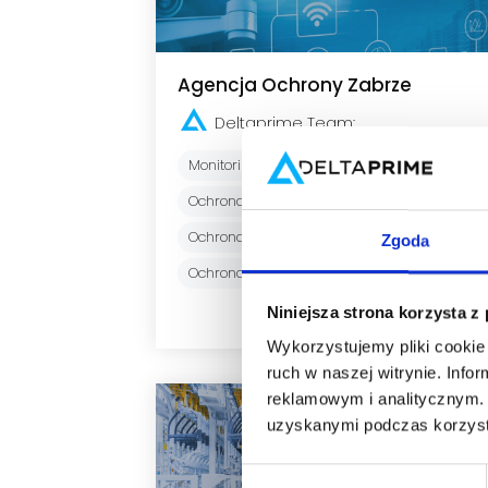
Agencja Ochrony Zabrze
Deltaprime Team
:
Monitoring wizyjny
Ochrona domu
Ochrona fizyczna
Ochrona firmy
Ochrona budowy
Zgoda
Ochrona elektroniczna
Niniejsza strona korzysta z
Czytaj więcej.
Wykorzystujemy pliki cookie 
ruch w naszej witrynie. Inf
reklamowym i analitycznym. 
uzyskanymi podczas korzysta
Wybór