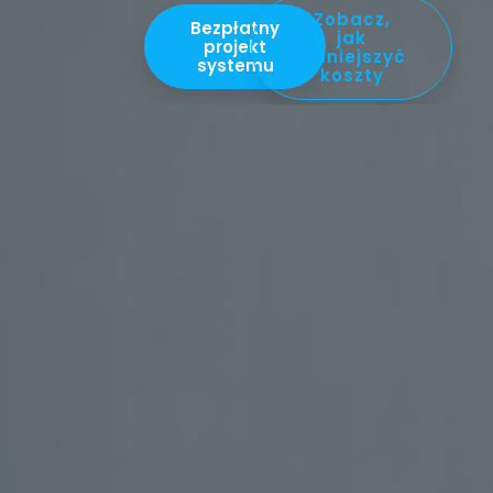
Zobacz,
Składowiska i recykling odpadów
Bezpłatny
jak
projekt
zmniejszyć
Szkoły i uczelnie
systemu
koszty
Szpitale i kliniki
Tereny rozległe i niezabudowane
Zakłady produkcyjne i usługowe
Inne branże