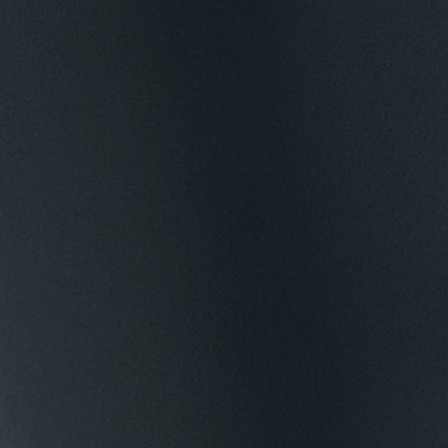
Składowiska i recykling odpadów
Szkoły i uczelnie
Szpitale i kliniki
Tereny rozległe i niezabudowane
Zakłady produkcyjne i usługowe
Inne branże