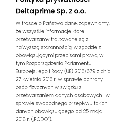
Składowiska i recykling odpadów
Deltaprime Sp. z o.o.
Szkoły i uczelnie
W trosce o Państwa dane, zapewniamy,
Szpitale i kliniki
że wszystkie informacje które
przetwarzamy traktowane są z
Tereny rozległe i niezabudowane
najwyższą starannością, w zgodzie z
Zakłady produkcyjne i usługowe
obowiązującymi przepisami prawa, w
tym Rozporządzenia Parlamentu
Inne branże
Europejskiego i Rady (UE) 2016/679 z dnia
27 kwietnia 2016 r. w sprawie ochrony
osób fizycznych w związku z
przetwarzaniem danych osobowych i w
sprawie swobodnego przepływu takich
danych obowiązującego od 25 maja
2018 r. („RODO”).