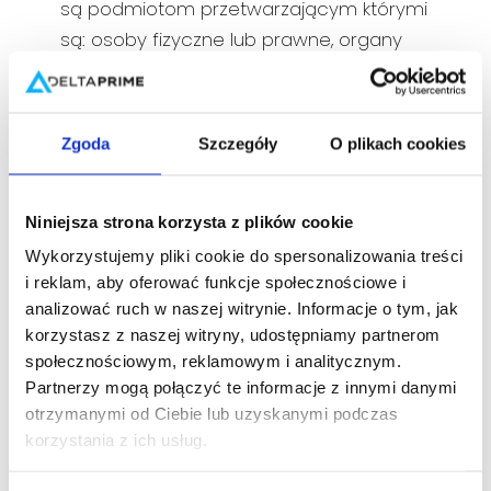
są podmiotom przetwarzającym którymi
są: osoby fizyczne lub prawne, organy
publiczne, jednostki lub inne podmioty,
które przetwarzają dane osobowe w
imieniu Administratora. Podmiotami
Zgoda
Szczegóły
O plikach cookies
przetwarzającymi Państwa dane
osobowe są:
Niniejsza strona korzysta z plików cookie
Organy władzy publicznej w
Wykorzystujemy pliki cookie do spersonalizowania treści
zakresie, w jakim są one uprawnione
i reklam, aby oferować funkcje społecznościowe i
do ich otrzymywania na podstawie
analizować ruch w naszej witrynie. Informacje o tym, jak
korzystasz z naszej witryny, udostępniamy partnerom
obowiązujących przepisów prawa,
społecznościowym, reklamowym i analitycznym.
Podmioty przetwarzające Państwa
Partnerzy mogą połączyć te informacje z innymi danymi
dane na podstawie zawartych z
otrzymanymi od Ciebie lub uzyskanymi podczas
Administratorem umów
korzystania z ich usług.
powierzenia, w tym przypadku za