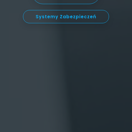
Składowiska i recykling odpadów
Systemy Zabezpieczeń
Szkoły i uczelnie
Szpitale i kliniki
Tereny rozległe i niezabudowane
Zakłady produkcyjne i usługowe
Inne branże